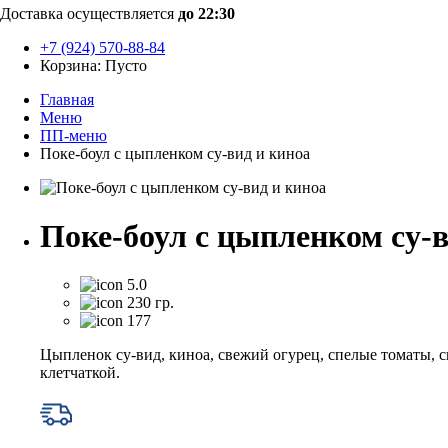
Доставка осуществляется
до 22:30
+7 (924) 570-88-84
Корзина:
Пусто
Главная
Меню
ПП-меню
Поке-боул с цыпленком су-вид и киноа
Поке-боул с цыпленком су-в
5.0
230 гр.
177
Цыпленок су-вид, киноа, свежий огурец, спелые томаты, с
клетчаткой.