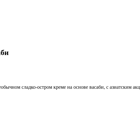
аби
обычном сладко-остром креме на основе васаби, с азиатским ак