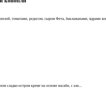
ми конопли
кинзой, томатами, редисом, сыром Фета, баклажанами, ядрами к
м сладко-остром креме на основе васаби, с ази...