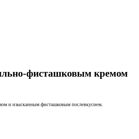
нильно‑фисташковым кремом
емом и изысканным фисташковым послевкусием.