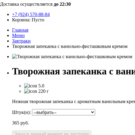
Доставка осуществляется
до 22:30
+7 (924) 570-88-84
Корзина:
Пусто
Главная
Меню
Завтраки
Творожная запеканка с ванильно‑фисташковым кремом
Творожная запеканка с ва
5.0
220 г
Нежная творожная запеканка с ароматным ванильным кр
Штук(и):
365
руб.
Заказ в данный момент не доступен